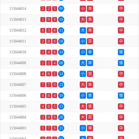
115044014
2
2
5
09
小
单
中
115044013
1
9
9
19
大
单
中
115044012
0
3
8
11
大
单
中
115044011
2
8
8
18
小
双
中
115044010
2
4
8
14
小
单
错
115044009
2
2
4
08
大
单
错
115044008
4
8
2
14
小
双
中
115044007
7
7
9
23
大
单
中
115044006
4
8
4
16
小
单
错
115044005
4
6
5
15
大
单
中
115044004
3
8
9
20
大
双
中
115044003
5
7
9
21
小
单
中