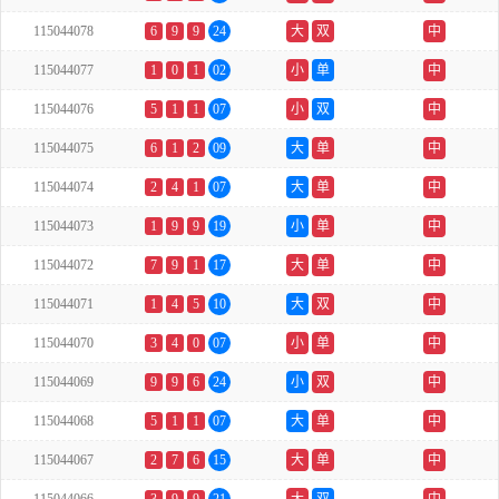
115044078
6
9
9
24
大
双
中
115044077
1
0
1
02
小
单
中
115044076
5
1
1
07
小
双
中
115044075
6
1
2
09
大
单
中
115044074
2
4
1
07
大
单
中
115044073
1
9
9
19
小
单
中
115044072
7
9
1
17
大
单
中
115044071
1
4
5
10
大
双
中
115044070
3
4
0
07
小
单
中
115044069
9
9
6
24
小
双
中
115044068
5
1
1
07
大
单
中
115044067
2
7
6
15
大
单
中