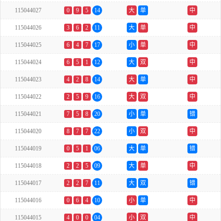
115044027
0
9
5
14
大
单
中
115044026
3
6
2
11
大
单
中
115044025
6
4
7
17
小
单
中
115044024
6
5
1
12
大
双
中
115044023
4
2
8
14
大
单
中
115044022
2
5
9
16
大
双
中
115044021
7
5
8
20
小
单
错
115044020
8
7
7
22
小
双
中
115044019
0
5
1
06
大
单
错
115044018
2
2
5
09
大
单
中
115044017
2
2
7
11
大
双
错
115044016
0
6
4
10
小
单
中
115044015
4
0
0
04
小
双
中