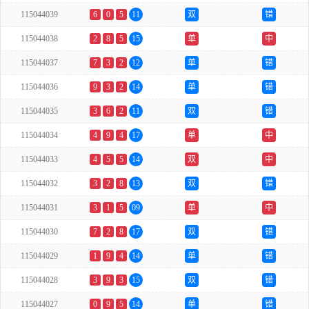
115044039
6
0
5
11
双
错
115044038
2
8
5
15
单
中
115044037
7
3
2
12
单
错
115044036
9
3
2
14
单
错
115044035
3
6
2
11
双
错
115044034
4
9
4
17
单
中
115044033
4
5
5
14
双
中
115044032
3
2
8
13
双
错
115044031
3
1
5
09
单
中
115044030
7
2
8
17
双
错
115044029
1
9
4
14
单
错
115044028
3
9
3
15
双
错
115044027
0
9
5
14
单
错