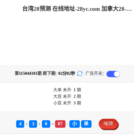
台湾28预测 在线地址-28yc.com 加拿大28-加拿大预测网|加拿大PC在线预测|加拿大PC结果查询|28在线预测咪牌查询_专注研究咪牌_加拿大PC结果走势_官方数据!
第
115044101
期 距下期:
02
分
02
秒
广告开关：
大单
未开:
1
期
大双
未开:
2
期
小双
未开:
3
期
4
3
0
07
小
单
咪牌
+
+
=
-