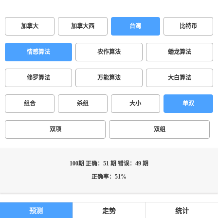
加拿大
加拿大西
台湾
比特币
情感算法
农作算法
蟠龙算法
修罗算法
万能算法
大白算法
组合
杀组
大小
单双
双项
双组
100期 正确：51 期 错误：49 期
正确率：51%
预测
走势
统计