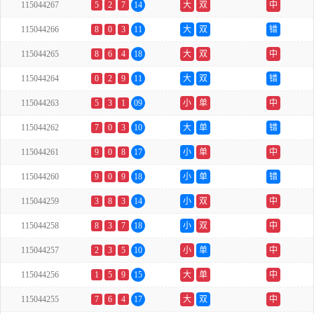
115044267
5
2
7
14
大
双
中
115044266
8
0
3
11
大
双
错
115044265
8
6
4
18
大
双
中
115044264
0
2
9
11
大
双
错
115044263
5
3
1
09
小
单
中
115044262
7
0
3
10
大
单
错
115044261
9
0
8
17
小
单
中
115044260
9
0
9
18
小
单
错
115044259
3
8
3
14
小
双
中
115044258
8
3
7
18
小
双
中
115044257
2
3
5
10
小
单
中
115044256
1
5
9
15
大
单
中
115044255
7
6
4
17
大
双
中