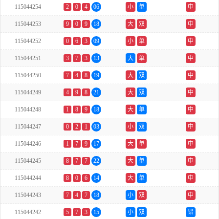
115044254
2
0
4
06
小
单
中
115044253
9
0
9
18
大
双
中
115044252
0
6
3
09
小
单
中
115044251
3
7
3
13
大
单
中
115044250
7
4
8
19
大
双
中
115044249
4
9
8
21
大
双
中
115044248
1
8
9
18
大
单
中
115044247
0
2
1
03
小
双
中
115044246
1
7
9
17
大
单
中
115044245
8
7
7
22
大
单
中
115044244
8
0
6
14
大
单
中
115044243
7
4
7
18
小
双
中
115044242
5
7
3
15
小
双
错