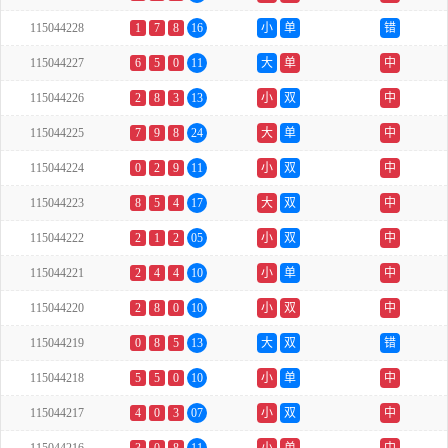
115044228
1
7
8
16
小
单
错
115044227
6
5
0
11
大
单
中
115044226
2
8
3
13
小
双
中
115044225
7
9
8
24
大
单
中
115044224
0
2
9
11
小
双
中
115044223
8
5
4
17
大
双
中
115044222
2
1
2
05
小
双
中
115044221
2
4
4
10
小
单
中
115044220
2
8
0
10
小
双
中
115044219
0
8
5
13
大
双
错
115044218
5
5
0
10
小
单
中
115044217
4
0
3
07
小
双
中