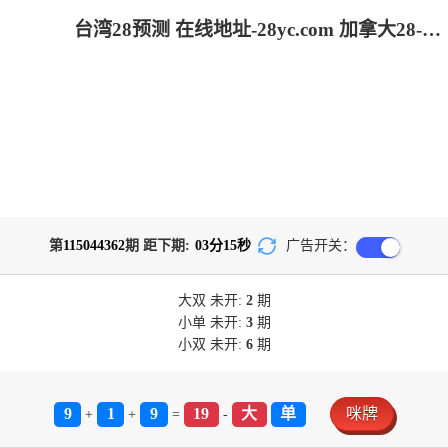
台湾28预测 在线地址-28yc.com 加拿大28-加拿大预测网|加拿大PC在线预测|加拿大PC结果查询|28在线预测咪牌查询_专注研究咪牌_加拿大PC结果走势_官方数据!
第
115044362
期 距下期:
03
分
15
秒
广告开关：
大双
未开:
2
期
小单
未开:
3
期
小双
未开:
6
期
9
1
9
19
大
单
咪牌
+
+
=
-