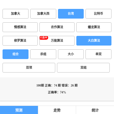
加拿大
加拿大西
台湾
比特币
情感算法
农作算法
蟠龙算法
修罗算法
万能算法
大白算法
组合
杀组
大小
单双
双项
双组
100期 正确：74 期 错误：26 期
正确率：74%
预测
走势
统计