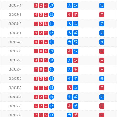
08090544
3
2
4
09
大
双
错
08090543
6
5
2
13
小
单
中
08090542
1
2
8
11
大
双
错
08090541
6
2
4
12
大
单
错
08090540
0
7
4
11
大
双
错
08090539
1
0
8
09
小
双
中
08090538
4
3
1
08
大
双
中
08090537
7
0
4
11
大
单
中
08090536
4
5
5
14
小
单
错
08090535
7
1
7
15
大
双
中
08090534
5
2
9
16
小
单
错
08090533
6
2
4
12
小
单
中
08090532
7
1
5
13
大
单
中