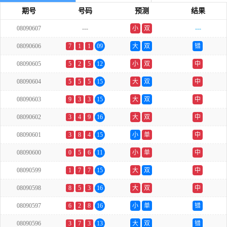
期号
号码
预测
结果
08090607
---
小
双
---
08090606
7
1
1
09
大
双
错
08090605
5
2
5
12
小
双
中
08090604
5
5
5
15
大
双
中
08090603
9
3
3
15
大
双
中
08090602
3
4
9
16
大
双
中
08090601
3
8
4
15
小
单
中
08090600
0
5
6
11
小
单
中
08090599
1
7
7
15
大
双
中
08090598
8
5
3
16
大
双
中
08090597
6
2
8
16
小
单
错
08090596
3
7
3
13
大
双
错