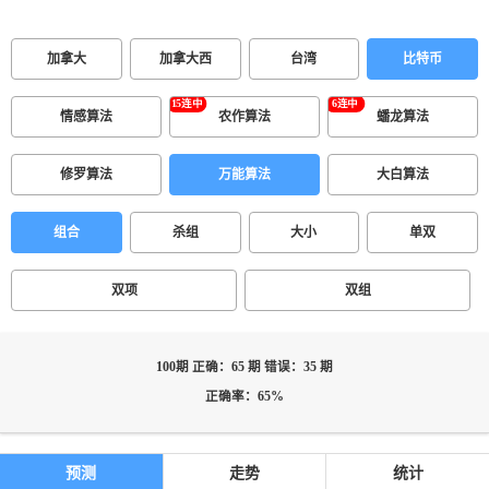
加拿大
加拿大西
台湾
比特币
情感算法
农作算法
蟠龙算法
修罗算法
万能算法
大白算法
组合
杀组
大小
单双
双项
双组
100期 正确：65 期 错误：35 期
正确率：65%
预测
走势
统计