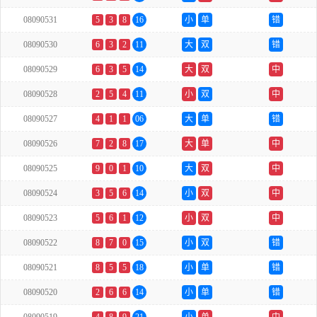
08090531
5
3
8
16
小
单
错
08090530
6
3
2
11
大
双
错
08090529
6
3
5
14
大
双
中
08090528
2
5
4
11
小
双
中
08090527
4
1
1
06
大
单
错
08090526
7
2
8
17
大
单
中
08090525
9
0
1
10
大
双
中
08090524
3
5
6
14
小
双
中
08090523
5
6
1
12
小
双
中
08090522
8
7
0
15
小
双
错
08090521
8
5
5
18
小
单
错
08090520
2
6
6
14
小
单
错