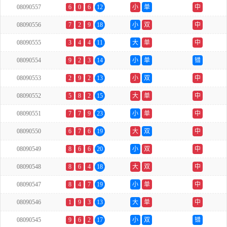
08090557
6
0
6
12
小
单
中
08090556
7
2
9
18
小
双
中
08090555
3
4
4
11
大
单
中
08090554
9
2
3
14
小
单
错
08090553
2
9
2
13
小
双
中
08090552
5
8
2
15
大
单
中
08090551
7
7
9
23
小
单
中
08090550
6
7
6
19
大
双
中
08090549
8
6
6
20
小
双
中
08090548
8
6
4
18
大
双
中
08090547
8
4
7
19
小
单
中
08090546
1
9
3
13
大
单
中
08090545
9
6
2
17
小
双
错