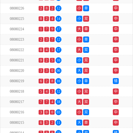
08080226
2
8
2
12
小
单
中
08080225
8
2
4
14
小
双
中
08080224
1
7
9
17
大
单
中
08080223
2
3
7
12
小
单
中
08080222
8
4
5
17
大
双
中
08080221
9
2
5
16
小
双
中
08080220
3
3
0
06
大
双
中
08080219
6
2
8
16
小
单
错
08080218
5
4
3
12
小
双
中
08080217
7
7
4
18
大
双
中
08080216
3
0
0
03
小
双
中
08080215
6
3
2
11
大
单
中