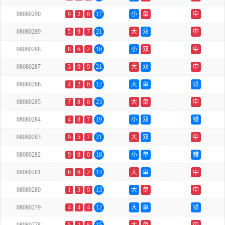
08080290
9
2
6
17
小
单
中
08080289
5
9
7
21
大
双
中
08080288
8
6
2
16
小
双
中
08080287
3
9
9
21
大
双
中
08080286
4
2
6
12
大
单
错
08080285
7
8
8
23
大
单
中
08080284
4
8
7
19
小
双
错
08080283
9
5
7
21
大
双
中
08080282
9
9
0
18
小
单
错
08080281
6
6
2
14
大
单
中
08080280
1
3
9
13
大
单
中
08080279
4
4
4
12
大
单
错