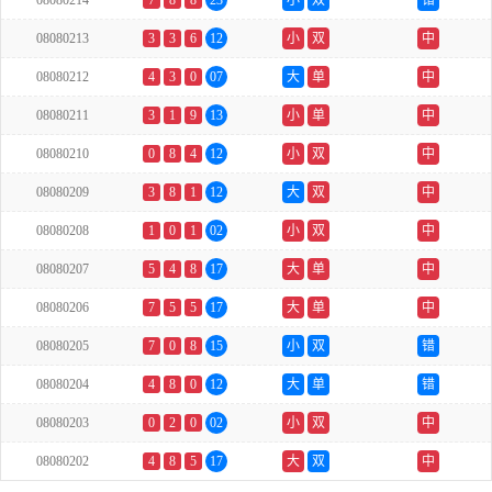
08080214
7
8
8
23
小
双
错
08080213
3
3
6
12
小
双
中
08080212
4
3
0
07
大
单
中
08080211
3
1
9
13
小
单
中
08080210
0
8
4
12
小
双
中
08080209
3
8
1
12
大
双
中
08080208
1
0
1
02
小
双
中
08080207
5
4
8
17
大
单
中
08080206
7
5
5
17
大
单
中
08080205
7
0
8
15
小
双
错
08080204
4
8
0
12
大
单
错
08080203
0
2
0
02
小
双
中
08080202
4
8
5
17
大
双
中