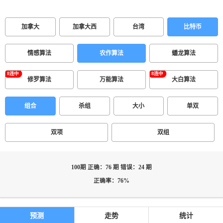
加拿大
加拿大西
台湾
比特币
情感算法
农作算法
蟠龙算法
修罗算法
万能算法
大白算法
组合
杀组
大小
单双
双项
双组
100期 正确：76 期 错误：24 期
正确率：76%
预测
走势
统计