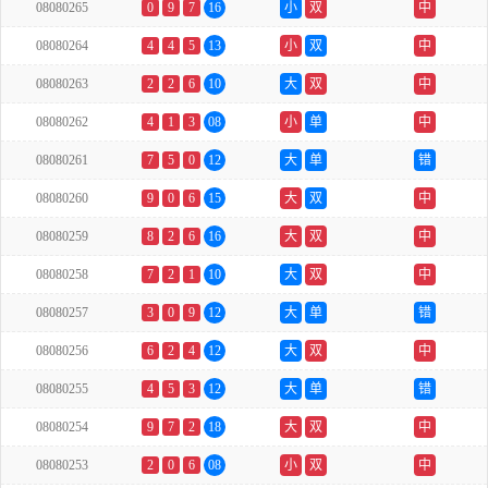
08080265
0
9
7
16
小
双
中
08080264
4
4
5
13
小
双
中
08080263
2
2
6
10
大
双
中
08080262
4
1
3
08
小
单
中
08080261
7
5
0
12
大
单
错
08080260
9
0
6
15
大
双
中
08080259
8
2
6
16
大
双
中
08080258
7
2
1
10
大
双
中
08080257
3
0
9
12
大
单
错
08080256
6
2
4
12
大
双
中
08080255
4
5
3
12
大
单
错
08080254
9
7
2
18
大
双
中
08080253
2
0
6
08
小
双
中