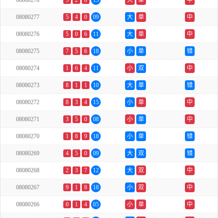
08080278
5
2
8
15
大
单
中
08080277
5
4
0
09
大
单
中
08080276
5
0
6
11
大
单
中
08080275
7
5
6
18
小
单
错
08080274
1
6
4
11
小
双
中
08080273
8
1
1
10
大
单
错
08080272
8
3
4
15
小
单
中
08080271
3
5
0
08
小
单
中
08080270
1
8
9
18
小
单
错
08080269
4
5
0
09
大
双
错
08080268
2
3
7
12
大
双
中
08080267
9
1
8
18
小
双
中
08080266
0
1
4
05
小
单
中