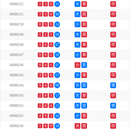
08080252
2
3
6
11
大
单
中
08080251
3
3
0
06
大
双
中
08080250
0
5
9
14
小
双
中
08080249
1
1
2
04
大
双
中
08080248
1
6
0
07
大
单
中
08080247
9
9
1
19
小
单
中
08080246
0
6
1
07
小
双
中
08080245
3
8
6
17
小
单
中
08080244
5
4
0
09
大
双
错
08080243
2
8
3
13
大
单
中
08080242
1
8
4
13
大
双
错
08080241
4
9
3
16
小
双
中
08080240
1
8
9
18
大
双
中