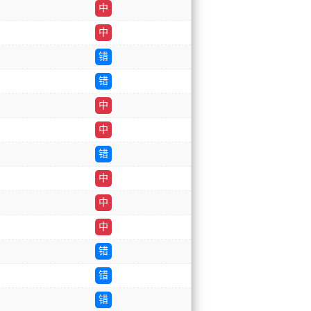
中
中
错
错
中
中
错
中
中
中
错
错
错