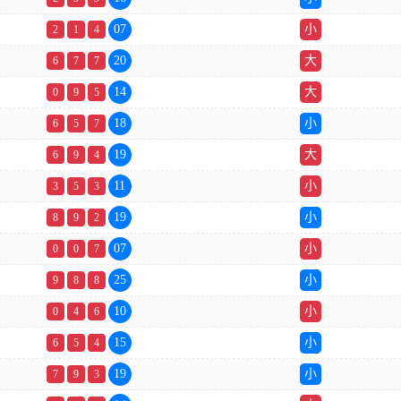
07
小
2
1
4
20
大
6
7
7
14
大
0
9
5
18
小
6
5
7
19
大
6
9
4
11
小
3
5
3
19
小
8
9
2
07
小
0
0
7
25
小
9
8
8
10
小
0
4
6
15
小
6
5
4
19
小
7
9
3