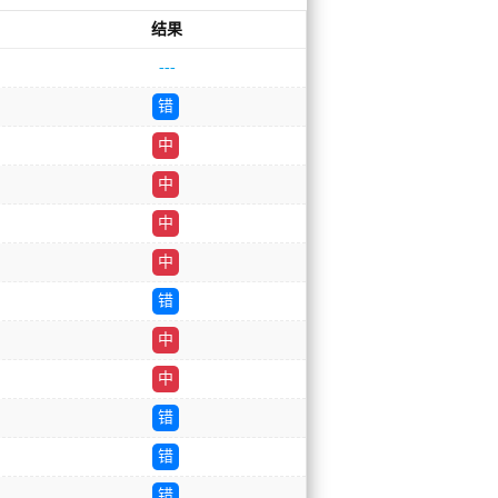
结果
---
错
中
中
中
中
错
中
中
错
错
错