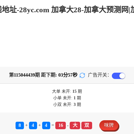
第
115044439
期 距下期:
03
分
57
秒
广告开关：
大单
未开:
15
期
小单
未开:
1
期
小双
未开:
3
期
8
+
4
+
4
=
16
-
大
双
咪牌