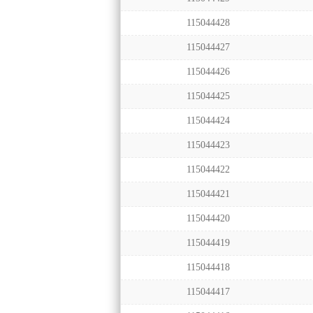
115044428
115044427
115044426
115044425
115044424
115044423
115044422
115044421
115044420
115044419
115044418
115044417