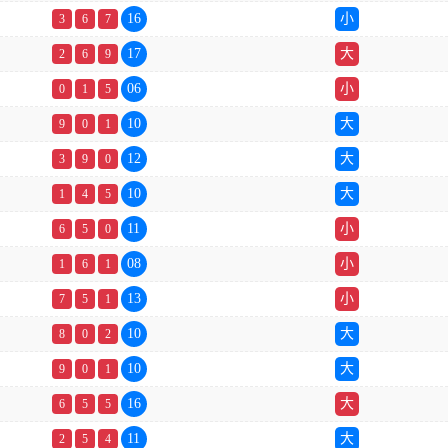
16
小
3
6
7
17
大
2
6
9
06
小
0
1
5
10
大
9
0
1
12
大
3
9
0
10
大
1
4
5
11
小
6
5
0
08
小
1
6
1
13
小
7
5
1
10
大
8
0
2
10
大
9
0
1
16
大
6
5
5
11
大
2
5
4