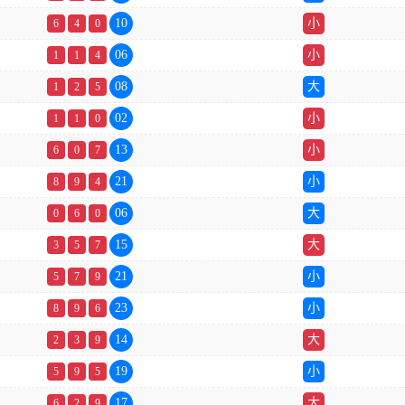
10
小
6
4
0
06
小
1
1
4
08
大
1
2
5
02
小
1
1
0
13
小
6
0
7
21
小
8
9
4
06
大
0
6
0
15
大
3
5
7
21
小
5
7
9
23
小
8
9
6
14
大
2
3
9
19
小
5
9
5
17
大
6
2
9