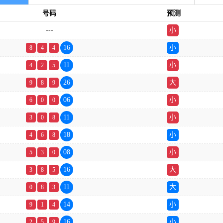
号码
预测
---
小
双
16
小
8
4
4
11
小
4
2
5
26
大
9
8
9
06
小
6
0
0
11
小
3
0
8
18
小
4
6
8
08
小
5
3
0
16
大
3
8
5
11
大
0
8
3
14
小
9
1
4
16
小
2
5
9