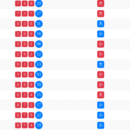
19
大
7
4
8
17
大
7
3
7
11
大
0
3
8
16
小
2
8
6
06
小
5
0
1
12
小
2
8
2
13
大
9
1
3
03
小
3
0
0
10
小
6
0
4
15
大
6
5
4
17
小
8
7
2
22
小
6
7
9
19
小
8
7
4