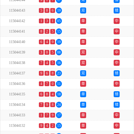
115044144
9
1
7
17
双
错
115044143
5
8
6
19
双
错
115044142
1
3
1
05
单
中
115044141
8
2
5
15
单
中
115044140
6
4
9
19
单
中
115044139
3
0
5
08
双
中
115044138
7
4
5
16
双
中
115044137
9
6
8
23
双
错
115044136
4
7
0
11
单
中
115044135
6
8
4
18
单
错
115044134
7
9
8
24
单
错
115044133
1
7
9
17
单
中
115044132
9
4
2
15
单
中