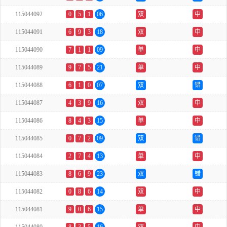
115044092
0
5
1
06
双
中
115044091
6
9
3
18
双
中
115044090
7
1
1
09
单
中
115044089
9
7
5
21
单
中
115044088
6
1
0
07
双
错
115044087
4
3
9
16
双
中
115044086
8
4
3
15
单
中
115044085
0
7
2
09
双
错
115044084
2
7
4
13
单
中
115044083
8
6
9
23
双
错
115044082
0
8
6
14
双
中
115044081
9
0
6
15
单
中