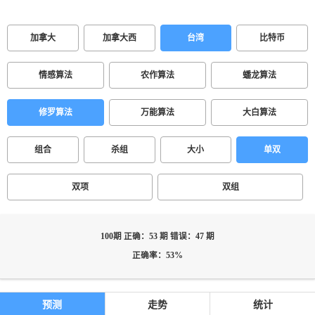
加拿大
加拿大西
台湾
比特币
情感算法
农作算法
蟠龙算法
修罗算法
万能算法
大白算法
组合
杀组
大小
单双
双项
双组
100期 正确：53 期 错误：47 期
正确率：53%
预测
走势
统计