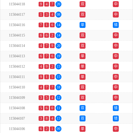
115044118
9
4
7
20
双
中
115044117
1
3
4
08
双
中
115044116
7
1
6
14
单
错
115044115
6
6
2
14
双
中
115044114
4
7
9
20
双
中
115044113
6
7
6
19
单
中
115044112
4
9
2
15
单
中
115044111
9
1
5
15
单
中
115044110
4
7
7
18
双
中
115044109
3
5
4
12
双
中
115044108
5
6
0
11
双
错
115044107
3
8
4
15
双
错
115044106
6
2
1
09
单
中