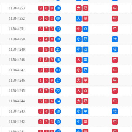
115044253
9
0
9
18
大
双
中
115044252
0
6
3
09
大
单
中
115044251
3
7
3
13
小
双
中
115044250
7
4
8
19
小
双
错
115044249
4
9
8
21
小
双
错
115044248
1
8
9
18
大
单
中
115044247
0
2
1
03
小
双
中
115044246
1
7
9
17
大
单
中
115044245
8
7
7
22
大
双
中
115044244
8
0
6
14
大
双
中
115044243
7
4
7
18
小
单
错
115044242
5
7
3
15
小
单
中