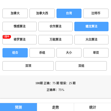
加拿大
加拿大西
台湾
比特币
情感算法
农作算法
蟠龙算法
修罗算法
万能算法
大白算法
组合
杀组
大小
单双
双项
双组
100期 正确：75 期 错误：25 期
正确率：75%
预测
走势
统计