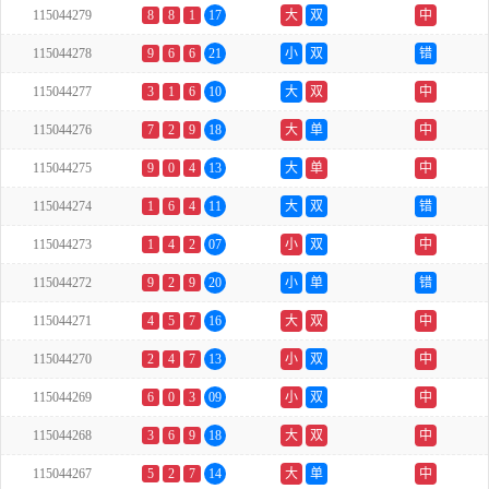
115044279
8
8
1
17
大
双
中
115044278
9
6
6
21
小
双
错
115044277
3
1
6
10
大
双
中
115044276
7
2
9
18
大
单
中
115044275
9
0
4
13
大
单
中
115044274
1
6
4
11
大
双
错
115044273
1
4
2
07
小
双
中
115044272
9
2
9
20
小
单
错
115044271
4
5
7
16
大
双
中
115044270
2
4
7
13
小
双
中
115044269
6
0
3
09
小
双
中
115044268
3
6
9
18
大
双
中
115044267
5
2
7
14
大
单
中