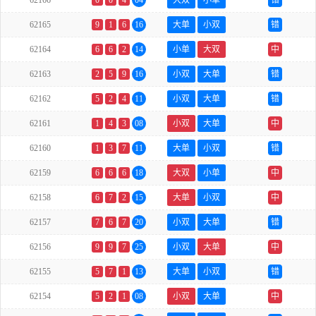
62166
0
0
4
04
大双
小单
错
62165
9
1
6
16
大单
小双
错
62164
6
6
2
14
小单
大双
中
62163
2
5
9
16
小双
大单
错
62162
5
2
4
11
小双
大单
错
62161
1
4
3
08
小双
大单
中
62160
1
3
7
11
大单
小双
错
62159
6
6
6
18
大双
小单
中
62158
6
7
2
15
大单
小双
中
62157
7
6
7
20
小双
大单
错
62156
9
9
7
25
小双
大单
中
62155
5
7
1
13
大单
小双
错
62154
5
2
1
08
小双
大单
中