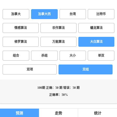
加拿大
加拿大西
台湾
比特币
情感算法
农作算法
蟠龙算法
修罗算法
万能算法
大白算法
组合
杀组
大小
单双
双项
双组
100期 正确：50 期 错误：50 期
正确率：50%
预测
走势
统计