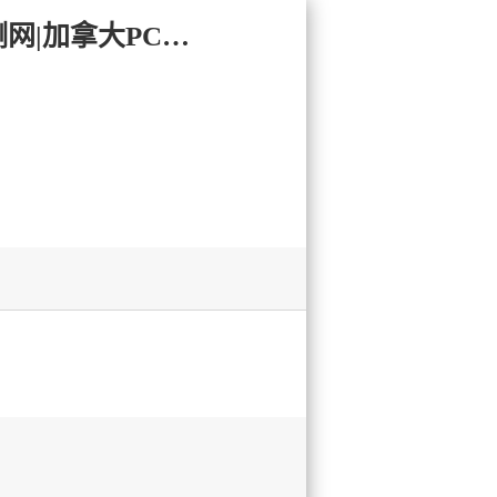
加拿大西28预测 在线地址-28yc.com 加拿大28-加拿大预测网|加拿大PC在线预测|加拿大PC结果查询|28在线预测咪牌查询_专注研究咪牌_加拿大PC结果走势_官方数据!