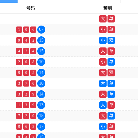
号码
预测
---
大
单
07
小
单
1
0
6
15
小
双
9
4
2
15
大
单
4
7
4
10
小
单
2
0
8
14
大
双
9
0
5
10
大
单
3
7
0
14
大
单
3
2
9
13
大
单
1
3
9
18
大
单
7
2
9
17
小
单
9
6
2
15
大
单
9
4
2