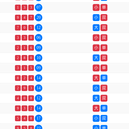
07
小
单
1
3
3
20
小
双
9
4
7
12
大
双
7
0
5
06
小
双
3
3
0
09
小
单
2
1
6
10
大
双
2
8
0
09
小
单
3
1
5
14
大
单
8
2
4
14
小
双
2
9
3
12
大
双
4
0
8
14
大
单
9
3
2
17
小
双
5
4
8
22
小
单
9
5
8