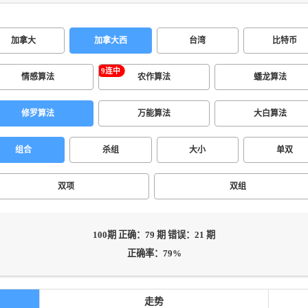
加拿大
加拿大西
台湾
比特币
情感算法
农作算法
蟠龙算法
修罗算法
万能算法
大白算法
组合
杀组
大小
单双
双项
双组
100期 正确：79 期 错误：21 期
正确率：79%
走势