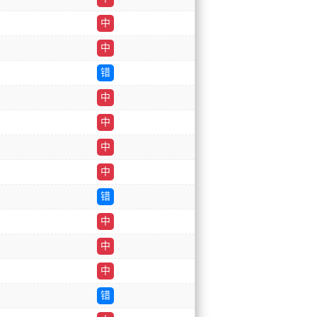
中
中
错
中
中
中
中
错
中
中
中
错