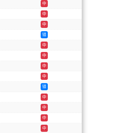
中
中
中
错
中
中
中
中
错
中
中
中
中