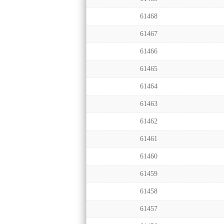
61468
61467
61466
61465
61464
61463
61462
61461
61460
61459
61458
61457