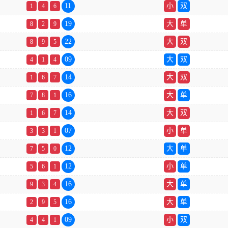
11
小
双
1
4
6
19
大
单
8
2
9
22
大
双
8
9
5
09
大
双
4
1
4
14
大
双
1
6
7
16
大
单
7
8
1
14
大
双
1
6
7
07
小
单
3
3
1
12
大
单
7
5
0
12
小
单
5
6
1
16
大
单
9
3
4
16
大
单
2
9
5
09
小
双
4
4
1