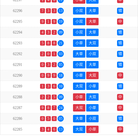
62297
1
4
6
11
小单
大双
中
62296
7
3
3
13
小双
大单
错
62295
9
1
9
19
小双
大单
中
62294
4
3
2
09
小双
大单
错
62293
5
8
8
21
小单
大双
错
62292
2
0
1
03
大单
小双
错
62291
0
3
2
05
小双
大单
错
62290
0
9
9
18
小单
大双
中
62289
1
3
6
10
大双
小单
错
62288
2
2
5
09
小单
大双
中
62287
9
8
7
24
大双
小单
中
62286
0
5
0
05
大单
小双
错
62285
3
4
6
13
大双
小单
中