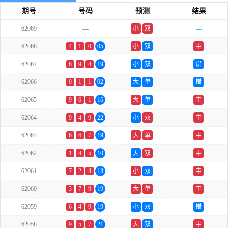
期号
号码
预测
结果
62069
---
小
双
---
62068
4
1
0
05
小
双
中
62067
6
9
4
19
小
双
错
62066
0
1
1
02
大
单
错
62065
9
6
1
16
大
单
中
62064
9
4
9
22
小
双
中
62063
6
6
7
19
大
单
中
62062
1
4
5
10
大
双
中
62061
7
2
4
13
小
双
中
62060
3
7
9
19
大
单
中
62059
6
4
9
19
小
双
错
62058
9
5
7
21
大
双
中