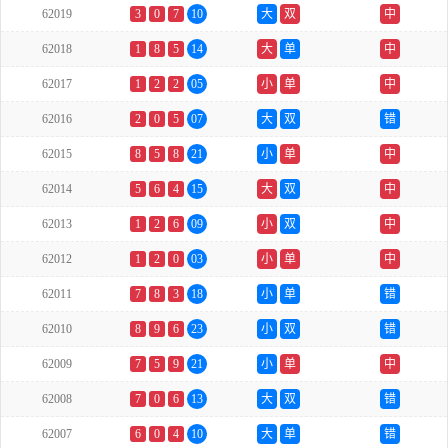
62019
3
0
7
10
大
双
中
62018
1
8
5
14
大
单
中
62017
1
2
2
05
小
单
中
62016
2
0
5
07
大
双
错
62015
8
5
8
21
小
单
中
62014
5
6
4
15
大
双
中
62013
1
2
6
09
小
双
中
62012
1
2
0
03
小
单
中
62011
7
8
3
18
小
单
错
62010
8
9
6
23
小
双
错
62009
7
5
9
21
小
单
中
62008
7
0
6
13
大
双
错
62007
6
0
4
10
大
单
错