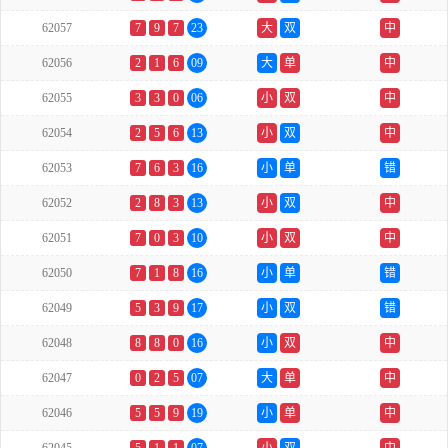
62057
7
9
7
23
大
双
中
62056
2
1
6
09
大
单
中
62055
3
3
0
06
小
双
中
62054
2
5
6
13
小
双
中
62053
7
6
3
16
小
单
错
62052
2
8
3
13
小
双
中
62051
7
0
3
10
小
双
中
62050
7
1
8
16
小
单
错
62049
5
3
9
17
小
双
错
62048
8
8
0
16
小
双
中
62047
0
2
5
07
大
单
中
62046
5
5
9
19
小
单
中