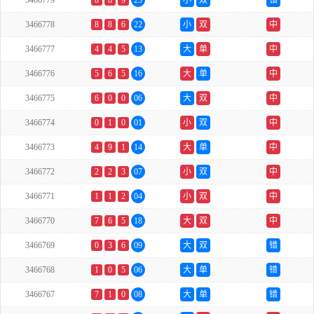
3466779
8
8
9
25
小
双
错
3466778
8
8
6
22
小
双
中
3466777
4
4
5
13
大
单
中
3466776
5
6
5
16
大
单
中
3466775
6
0
0
06
大
双
中
3466774
0
1
0
01
小
双
中
3466773
4
9
1
14
大
单
中
3466772
2
2
3
07
小
双
中
3466771
1
1
2
04
小
双
中
3466770
7
6
5
18
大
双
中
3466769
0
3
6
09
大
双
错
3466768
1
0
5
06
大
单
错
3466767
7
1
0
08
大
单
错