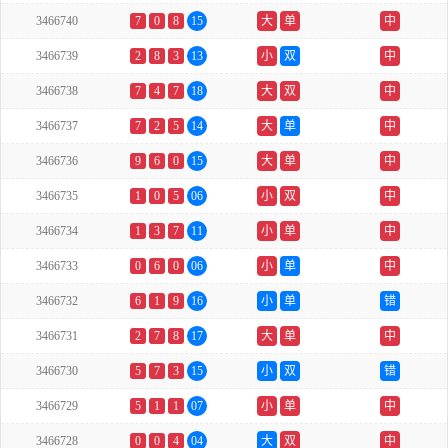
3466740
7
0
8
15
大
单
中
3466739
2
8
3
13
小
双
中
3466738
7
4
7
18
大
双
中
3466737
7
2
5
14
大
单
中
3466736
9
6
0
15
大
单
中
3466735
1
0
5
06
小
双
中
3466734
1
3
7
11
小
单
中
3466733
0
6
0
06
小
单
中
3466732
6
1
9
16
小
单
错
3466731
2
7
8
17
大
单
中
3466730
5
7
3
15
小
双
错
3466729
5
1
1
07
小
单
中
3466728
0
0
4
04
大
双
中