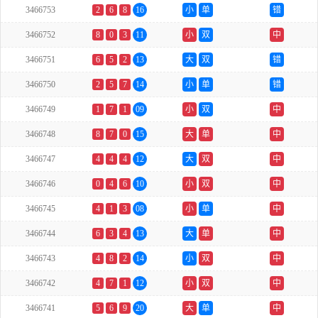
3466753
2
6
8
16
小
单
错
3466752
8
0
3
11
小
双
中
3466751
6
5
2
13
大
双
错
3466750
2
5
7
14
小
单
错
3466749
1
7
1
09
小
双
中
3466748
8
7
0
15
大
单
中
3466747
4
4
4
12
大
双
中
3466746
0
4
6
10
小
双
中
3466745
4
1
3
08
小
单
中
3466744
6
3
4
13
大
单
中
3466743
4
8
2
14
小
双
中
3466742
4
7
1
12
小
双
中
3466741
5
6
9
20
大
单
中