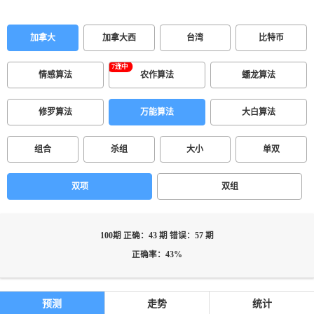
加拿大
加拿大西
台湾
比特币
情感算法
农作算法
蟠龙算法
修罗算法
万能算法
大白算法
组合
杀组
大小
单双
双项
双组
100期 正确：43 期 错误：57 期
正确率：43%
预测
走势
统计