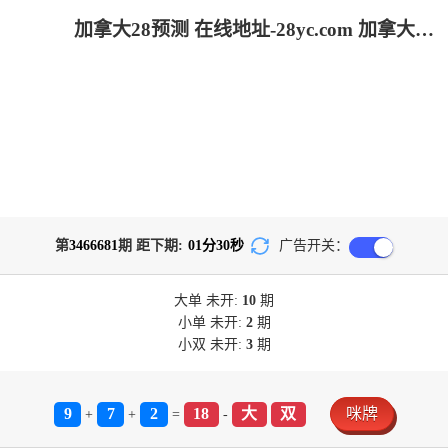
加拿大28预测 在线地址-28yc.com 加拿大28-加拿大预测网|加拿大PC在线预测|加拿大PC结果查询|28在线预测咪牌查询_专注研究咪牌_加拿大PC结果走势_官方数据!
第
3466681
期 距下期:
01
分
30
秒
广告开关：
大单
未开:
10
期
小单
未开:
2
期
小双
未开:
3
期
9
7
2
18
大
双
咪牌
+
+
=
-