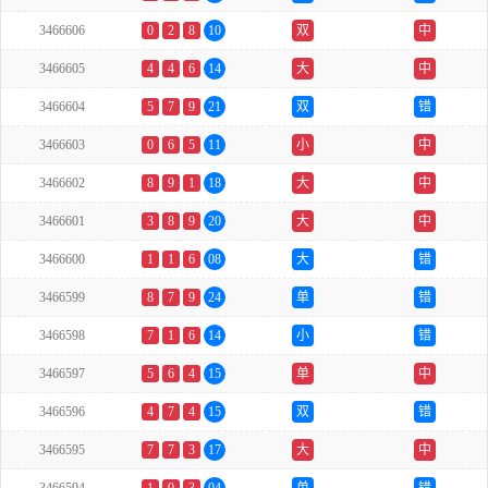
3466606
0
2
8
10
双
中
3466605
4
4
6
14
大
中
3466604
5
7
9
21
双
错
3466603
0
6
5
11
小
中
3466602
8
9
1
18
大
中
3466601
3
8
9
20
大
中
3466600
1
1
6
08
大
错
3466599
8
7
9
24
单
错
3466598
7
1
6
14
小
错
3466597
5
6
4
15
单
中
3466596
4
7
4
15
双
错
3466595
7
7
3
17
大
中