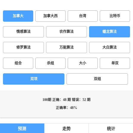
加拿大
加拿大西
台湾
比特币
情感算法
农作算法
蟠龙算法
修罗算法
万能算法
大白算法
组合
杀组
大小
单双
双项
双组
100期 正确：48 期 错误：52 期
正确率：48%
预测
走势
统计