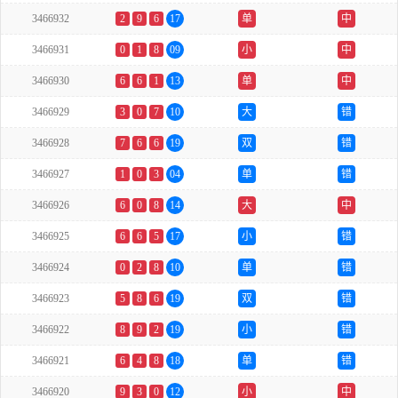
3466932
2
9
6
17
单
中
3466931
0
1
8
09
小
中
3466930
6
6
1
13
单
中
3466929
3
0
7
10
大
错
3466928
7
6
6
19
双
错
3466927
1
0
3
04
单
错
3466926
6
0
8
14
大
中
3466925
6
6
5
17
小
错
3466924
0
2
8
10
单
错
3466923
5
8
6
19
双
错
3466922
8
9
2
19
小
错
3466921
6
4
8
18
单
错
3466920
9
3
0
12
小
中