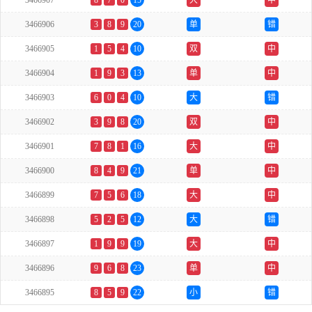
3466907
8
7
0
15
大
中
3466906
3
8
9
20
单
错
3466905
1
5
4
10
双
中
3466904
1
9
3
13
单
中
3466903
6
0
4
10
大
错
3466902
3
9
8
20
双
中
3466901
7
8
1
16
大
中
3466900
8
4
9
21
单
中
3466899
7
5
6
18
大
中
3466898
5
2
5
12
大
错
3466897
1
9
9
19
大
中
3466896
9
6
8
23
单
中
3466895
8
5
9
22
小
错