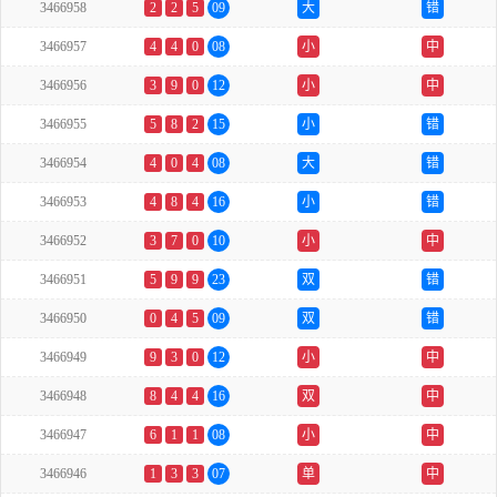
3466958
2
2
5
09
大
错
3466957
4
4
0
08
小
中
3466956
3
9
0
12
小
中
3466955
5
8
2
15
小
错
3466954
4
0
4
08
大
错
3466953
4
8
4
16
小
错
3466952
3
7
0
10
小
中
3466951
5
9
9
23
双
错
3466950
0
4
5
09
双
错
3466949
9
3
0
12
小
中
3466948
8
4
4
16
双
中
3466947
6
1
1
08
小
中
3466946
1
3
3
07
单
中