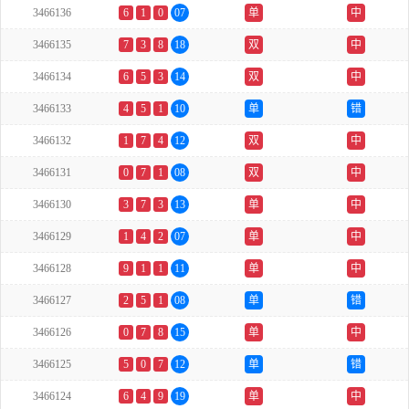
3466136
6
1
0
07
单
中
3466135
7
3
8
18
双
中
3466134
6
5
3
14
双
中
3466133
4
5
1
10
单
错
3466132
1
7
4
12
双
中
3466131
0
7
1
08
双
中
3466130
3
7
3
13
单
中
3466129
1
4
2
07
单
中
3466128
9
1
1
11
单
中
3466127
2
5
1
08
单
错
3466126
0
7
8
15
单
中
3466125
5
0
7
12
单
错
3466124
6
4
9
19
单
中