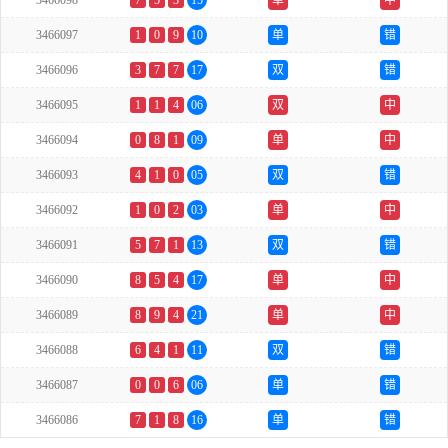
3466098
7
5
3
15
单
中
3466097
1
0
9
10
单
错
3466096
3
7
7
17
双
错
3466095
1
1
4
06
双
中
3466094
0
8
1
09
单
中
3466093
4
1
0
05
双
错
3466092
1
0
2
03
单
中
3466091
5
7
1
13
双
错
3466090
8
5
4
17
单
中
3466089
8
9
4
21
单
中
3466088
6
4
1
11
双
错
3466087
0
0
6
06
单
错
3466086
7
1
8
16
单
错