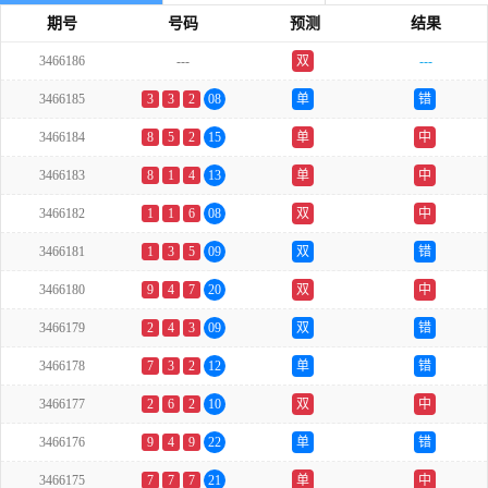
期号
号码
预测
结果
3466186
---
双
---
3466185
3
3
2
08
单
错
3466184
8
5
2
15
单
中
3466183
8
1
4
13
单
中
3466182
1
1
6
08
双
中
3466181
1
3
5
09
双
错
3466180
9
4
7
20
双
中
3466179
2
4
3
09
双
错
3466178
7
3
2
12
单
错
3466177
2
6
2
10
双
中
3466176
9
4
9
22
单
错
3466175
7
7
7
21
单
中