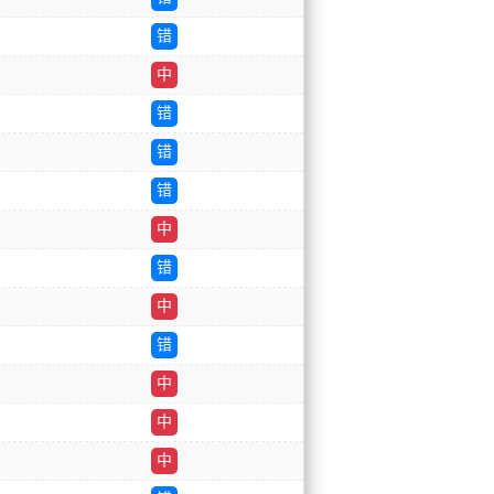
错
中
错
错
错
中
错
中
错
中
中
中