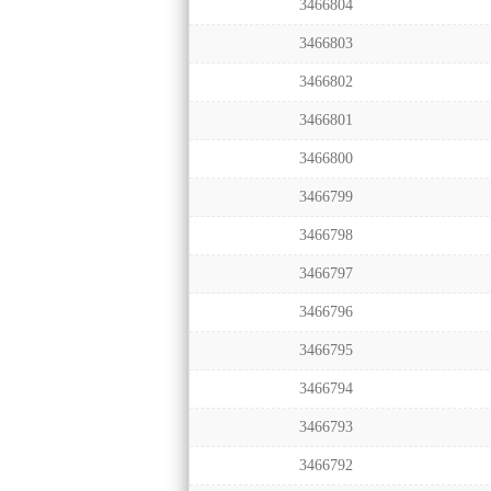
3466804
3466803
3466802
3466801
3466800
3466799
3466798
3466797
3466796
3466795
3466794
3466793
3466792