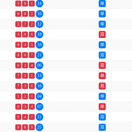
14
单
5
8
1
16
单
6
8
2
12
单
3
7
2
18
双
3
9
6
18
单
9
4
5
21
双
8
6
7
06
双
0
2
4
13
单
7
5
1
16
双
7
3
6
04
单
1
2
1
07
单
0
3
4
11
双
0
4
7
25
双
8
8
9