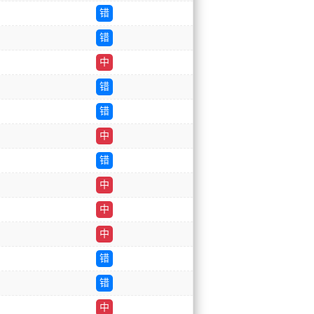
错
错
中
错
错
中
错
中
中
中
错
错
中