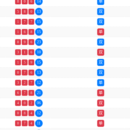
14
单
8
0
6
13
双
5
8
0
15
双
1
7
7
15
单
1
6
8
23
双
8
9
6
10
双
3
1
6
15
双
1
5
9
13
双
0
7
6
12
单
3
2
7
21
单
6
7
8
06
双
4
0
2
12
双
0
8
4
11
单
0
7
4