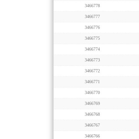
3466778
3466777
3466776
3466775
3466774
3466773
3466772
3466771
3466770
3466769
3466768
3466767
3466766