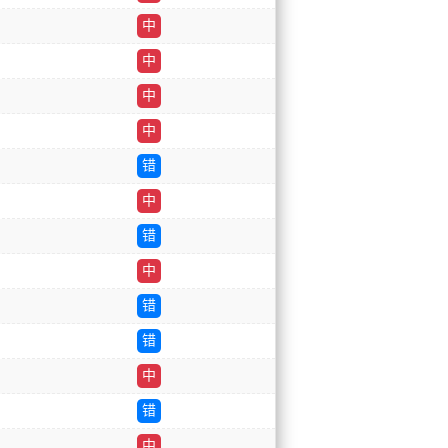
中
中
中
中
错
中
错
中
错
错
中
错
中