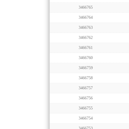
3466765
3466764
3466763
3466762
3466761
3466760
3466759
3466758
3466757
3466756
3466755
3466754
3466753