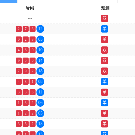
号码
预测
---
双
12
单
2
7
3
05
单
0
2
3
10
双
4
6
0
14
双
9
5
0
18
双
7
9
2
08
单
4
3
1
11
单
3
3
5
06
单
1
3
2
05
单
1
2
2
13
单
3
8
2
13
双
9
1
3