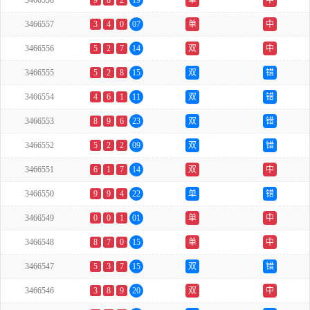
3466558
9
8
2
19
单
中
3466557
3
4
0
07
单
中
3466556
5
2
7
14
双
中
3466555
5
2
8
15
双
错
3466554
4
6
1
11
双
错
3466553
8
9
6
23
双
错
3466552
5
2
2
09
双
错
3466551
6
1
7
14
双
中
3466550
9
9
4
22
单
错
3466549
0
0
1
01
单
中
3466548
8
7
0
15
单
中
3466547
5
3
7
15
双
错
3466546
3
8
9
20
双
中