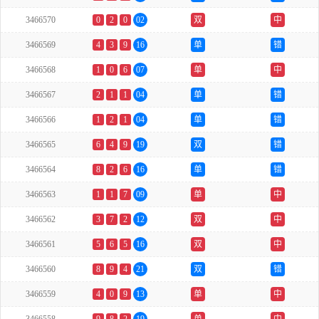
3466570
0
2
0
02
双
中
3466569
4
3
9
16
单
错
3466568
1
0
6
07
单
中
3466567
2
1
1
04
单
错
3466566
1
2
1
04
单
错
3466565
6
4
9
19
双
错
3466564
8
2
6
16
单
错
3466563
1
1
7
09
单
中
3466562
3
7
2
12
双
中
3466561
5
6
5
16
双
中
3466560
8
9
4
21
双
错
3466559
4
0
9
13
单
中